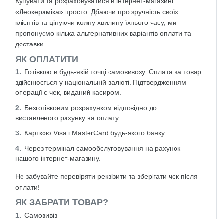
Купувати та розраховуватися в інтернет-магазині
«Леокераміка» просто. Дбаючи про зручність своїх
клієнтів та цінуючи кожну хвилину їхнього часу, ми
пропонуємо кілька альтернативних варіантів оплати та
доставки.
ЯК ОПЛАТИТИ
Готівкою в будь-якій точці самовивозу. Оплата за товар
здійснюється у національній валюті. Підтвердженням
операції є чек, виданий касиром.
Безготівковим розрахунком відповідно до
виставленого рахунку на оплату.
Карткою Visa і MasterCard будь-якого банку.
Через термінал самообслуговування на рахунок
нашого інтернет-магазину.
Не забувайте перевіряти реквізити та зберігати чек після
оплати!
ЯК ЗАБРАТИ ТОВАР?
Самовивіз