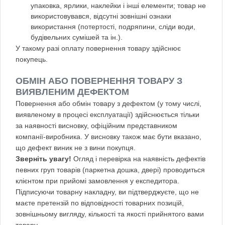
упаковка, ярлики, наклейки і інші елементи; товар не
використовувався, відсутні зовнішні ознаки
використання (потертості, подряпини, сліди води,
будівельних сумішей та ін.).
У такому разі оплату повернення товару здійснює
покупець.
ОБМІН АБО ПОВЕРНЕННЯ ТОВАРУ З
ВИЯВЛЕНИМ ДЕФЕКТОМ
Повернення або обмін товару з дефектом (у тому числі,
виявленому в процесі експлуатації) здійснюється тільки
за наявності висновку, офіційним представником
компанії-виробника. У висновку також має бути вказано,
що дефект виник не з вини покупця.
Зверніть увагу!
Огляд і перевірка на наявність дефектів
певних груп товарів (паркетна дошка, двері) проводиться
клієнтом при прийомі замовлення у експедитора.
Підписуючи товарну накладну, ви підтверджуєте, що не
маєте претензій по відповідності товарних позицій,
зовнішньому вигляду, кількості та якості прийнятого вами
товару.