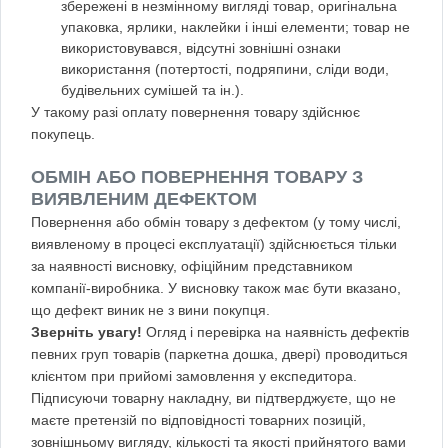
збережені в незмінному вигляді товар, оригінальна
упаковка, ярлики, наклейки і інші елементи; товар не
використовувався, відсутні зовнішні ознаки
використання (потертості, подряпини, сліди води,
будівельних сумішей та ін.).
У такому разі оплату повернення товару здійснює
покупець.
ОБМІН АБО ПОВЕРНЕННЯ ТОВАРУ З
ВИЯВЛЕНИМ ДЕФЕКТОМ
Повернення або обмін товару з дефектом (у тому числі,
виявленому в процесі експлуатації) здійснюється тільки
за наявності висновку, офіційним представником
компанії-виробника. У висновку також має бути вказано,
що дефект виник не з вини покупця.
Зверніть увагу!
Огляд і перевірка на наявність дефектів
певних груп товарів (паркетна дошка, двері) проводиться
клієнтом при прийомі замовлення у експедитора.
Підписуючи товарну накладну, ви підтверджуєте, що не
маєте претензій по відповідності товарних позицій,
зовнішньому вигляду, кількості та якості прийнятого вами