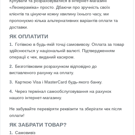
Купувати та розраховуватися в інтернет-магазині
«Леокераміка» просто. Дбаючи про зручність своїх
клієнтів та цінуючи кожну хвилину їхнього часу, ми
пропонуємо кілька альтернативних варіантів оплати та
доставки.
ЯК ОПЛАТИТИ
Готівкою в будь-якій точці самовивозу. Оплата за товар
здійснюється у національній валюті. Підтвердженням
операції є чек, виданий касиром.
Безготівковим розрахунком відповідно до
виставленого рахунку на оплату.
Карткою Visa і MasterCard будь-якого банку.
Через термінал самообслуговування на рахунок
нашого інтернет-магазину.
Не забувайте перевіряти реквізити та зберігати чек після
оплати!
ЯК ЗАБРАТИ ТОВАР?
Самовивіз