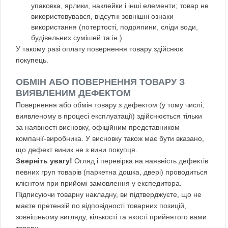
упаковка, ярлики, наклейки і інші елементи; товар не
використовувався, відсутні зовнішні ознаки
використання (потертості, подряпини, сліди води,
будівельних сумішей та ін.).
У такому разі оплату повернення товару здійснює
покупець.
ОБМІН АБО ПОВЕРНЕННЯ ТОВАРУ З
ВИЯВЛЕНИМ ДЕФЕКТОМ
Повернення або обмін товару з дефектом (у тому числі,
виявленому в процесі експлуатації) здійснюється тільки
за наявності висновку, офіційним представником
компанії-виробника. У висновку також має бути вказано,
що дефект виник не з вини покупця.
Зверніть увагу!
Огляд і перевірка на наявність дефектів
певних груп товарів (паркетна дошка, двері) проводиться
клієнтом при прийомі замовлення у експедитора.
Підписуючи товарну накладну, ви підтверджуєте, що не
маєте претензій по відповідності товарних позицій,
зовнішньому вигляду, кількості та якості прийнятого вами
товару.