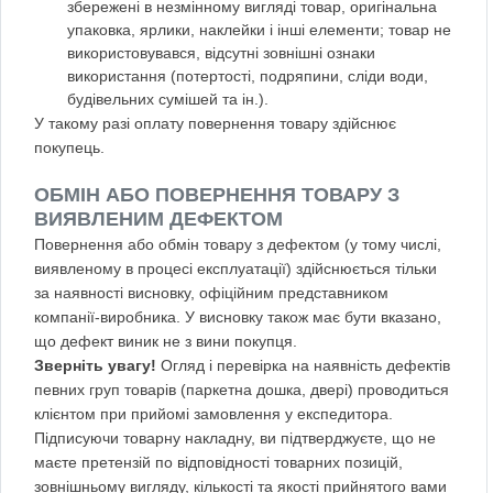
збережені в незмінному вигляді товар, оригінальна
упаковка, ярлики, наклейки і інші елементи; товар не
використовувався, відсутні зовнішні ознаки
використання (потертості, подряпини, сліди води,
будівельних сумішей та ін.).
У такому разі оплату повернення товару здійснює
покупець.
ОБМІН АБО ПОВЕРНЕННЯ ТОВАРУ З
ВИЯВЛЕНИМ ДЕФЕКТОМ
Повернення або обмін товару з дефектом (у тому числі,
виявленому в процесі експлуатації) здійснюється тільки
за наявності висновку, офіційним представником
компанії-виробника. У висновку також має бути вказано,
що дефект виник не з вини покупця.
Зверніть увагу!
Огляд і перевірка на наявність дефектів
певних груп товарів (паркетна дошка, двері) проводиться
клієнтом при прийомі замовлення у експедитора.
Підписуючи товарну накладну, ви підтверджуєте, що не
маєте претензій по відповідності товарних позицій,
зовнішньому вигляду, кількості та якості прийнятого вами