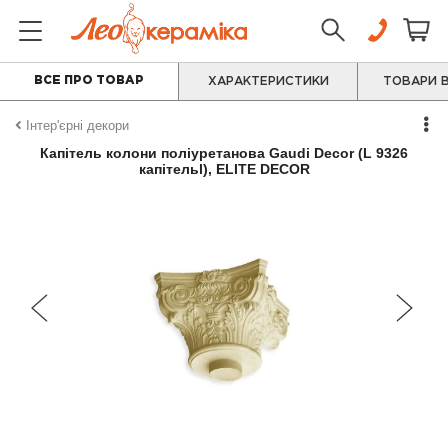
ВСЕ ПРО ТОВАР
ХАРАКТЕРИСТИКИ
ТОВАРИ В
Інтер'єрні декори
Капітель колони поліуретанова Gaudi Decor (L 9326
капітельl), ELITE DECOR