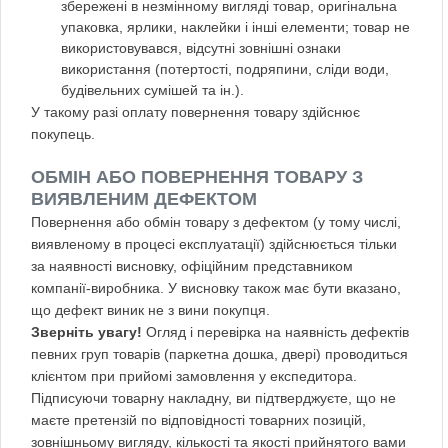
збережені в незмінному вигляді товар, оригінальна
упаковка, ярлики, наклейки і інші елементи; товар не
використовувався, відсутні зовнішні ознаки
використання (потертості, подряпини, сліди води,
будівельних сумішей та ін.).
У такому разі оплату повернення товару здійснює
покупець.
ОБМІН АБО ПОВЕРНЕННЯ ТОВАРУ З
ВИЯВЛЕНИМ ДЕФЕКТОМ
Повернення або обмін товару з дефектом (у тому числі,
виявленому в процесі експлуатації) здійснюється тільки
за наявності висновку, офіційним представником
компанії-виробника. У висновку також має бути вказано,
що дефект виник не з вини покупця.
Зверніть увагу!
Огляд і перевірка на наявність дефектів
певних груп товарів (паркетна дошка, двері) проводиться
клієнтом при прийомі замовлення у експедитора.
Підписуючи товарну накладну, ви підтверджуєте, що не
маєте претензій по відповідності товарних позицій,
зовнішньому вигляду, кількості та якості прийнятого вами