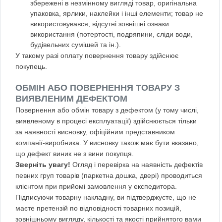
збережені в незмінному вигляді товар, оригінальна
упаковка, ярлики, наклейки і інші елементи; товар не
використовувався, відсутні зовнішні ознаки
використання (потертості, подряпини, сліди води,
будівельних сумішей та ін.).
У такому разі оплату повернення товару здійснює
покупець.
ОБМІН АБО ПОВЕРНЕННЯ ТОВАРУ З
ВИЯВЛЕНИМ ДЕФЕКТОМ
Повернення або обмін товару з дефектом (у тому числі,
виявленому в процесі експлуатації) здійснюється тільки
за наявності висновку, офіційним представником
компанії-виробника. У висновку також має бути вказано,
що дефект виник не з вини покупця.
Зверніть увагу!
Огляд і перевірка на наявність дефектів
певних груп товарів (паркетна дошка, двері) проводиться
клієнтом при прийомі замовлення у експедитора.
Підписуючи товарну накладну, ви підтверджуєте, що не
маєте претензій по відповідності товарних позицій,
зовнішньому вигляду, кількості та якості прийнятого вами