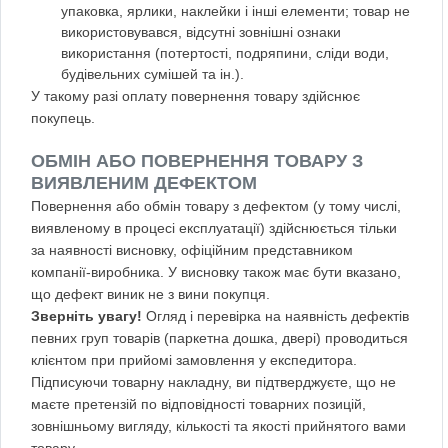
упаковка, ярлики, наклейки і інші елементи; товар не
використовувався, відсутні зовнішні ознаки
використання (потертості, подряпини, сліди води,
будівельних сумішей та ін.).
У такому разі оплату повернення товару здійснює
покупець.
ОБМІН АБО ПОВЕРНЕННЯ ТОВАРУ З
ВИЯВЛЕНИМ ДЕФЕКТОМ
Повернення або обмін товару з дефектом (у тому числі,
виявленому в процесі експлуатації) здійснюється тільки
за наявності висновку, офіційним представником
компанії-виробника. У висновку також має бути вказано,
що дефект виник не з вини покупця.
Зверніть увагу!
Огляд і перевірка на наявність дефектів
певних груп товарів (паркетна дошка, двері) проводиться
клієнтом при прийомі замовлення у експедитора.
Підписуючи товарну накладну, ви підтверджуєте, що не
маєте претензій по відповідності товарних позицій,
зовнішньому вигляду, кількості та якості прийнятого вами
товару.