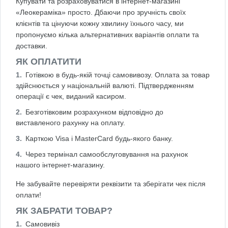
Купувати та розраховуватися в інтернет-магазині
«Леокераміка» просто. Дбаючи про зручність своїх
клієнтів та цінуючи кожну хвилину їхнього часу, ми
пропонуємо кілька альтернативних варіантів оплати та
доставки.
ЯК ОПЛАТИТИ
Готівкою в будь-якій точці самовивозу. Оплата за товар
здійснюється у національній валюті. Підтвердженням
операції є чек, виданий касиром.
Безготівковим розрахунком відповідно до
виставленого рахунку на оплату.
Карткою Visa і MasterCard будь-якого банку.
Через термінал самообслуговування на рахунок
нашого інтернет-магазину.
Не забувайте перевіряти реквізити та зберігати чек після
оплати!
ЯК ЗАБРАТИ ТОВАР?
Самовивіз