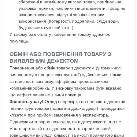
збережені в незмінному вигляді товар, оригінальна
упаковка, ярлики, наклейки і інші елементи; товар не
використовувався, відсутні зовнішні ознаки
використання (потертості, подряпини, сліди води,
будівельних сумішей та ін.).
У такому разі оплату повернення товару здійснює
покупець.
ОБМІН АБО ПОВЕРНЕННЯ ТОВАРУ З
ВИЯВЛЕНИМ ДЕФЕКТОМ
Повернення або обмін товару з дефектом (у тому числі,
виявленому в процесі експлуатації) здійснюється тільки
за наявності висновку, офіційним представником
компанії-виробника. У висновку також має бути вказано,
що дефект виник не з вини покупця.
Зверніть увагу!
Огляд і перевірка на наявність дефектів
певних груп товарів (паркетна дошка, двері) проводиться
клієнтом при прийомі замовлення у експедитора.
Підписуючи товарну накладну, ви підтверджуєте, що не
маєте претензій по відповідності товарних позицій,
зовнішньому вигляду, кількості та якості прийнятого вами