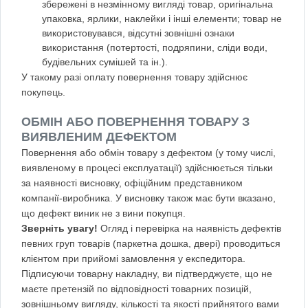
збережені в незмінному вигляді товар, оригінальна
упаковка, ярлики, наклейки і інші елементи; товар не
використовувався, відсутні зовнішні ознаки
використання (потертості, подряпини, сліди води,
будівельних сумішей та ін.).
У такому разі оплату повернення товару здійснює
покупець.
ОБМІН АБО ПОВЕРНЕННЯ ТОВАРУ З
ВИЯВЛЕНИМ ДЕФЕКТОМ
Повернення або обмін товару з дефектом (у тому числі,
виявленому в процесі експлуатації) здійснюється тільки
за наявності висновку, офіційним представником
компанії-виробника. У висновку також має бути вказано,
що дефект виник не з вини покупця.
Зверніть увагу!
Огляд і перевірка на наявність дефектів
певних груп товарів (паркетна дошка, двері) проводиться
клієнтом при прийомі замовлення у експедитора.
Підписуючи товарну накладну, ви підтверджуєте, що не
маєте претензій по відповідності товарних позицій,
зовнішньому вигляду, кількості та якості прийнятого вами