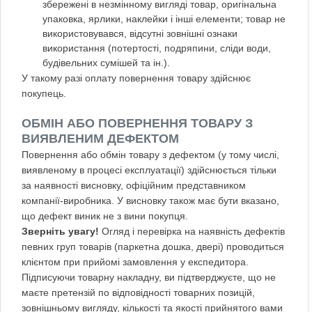
збережені в незмінному вигляді товар, оригінальна
упаковка, ярлики, наклейки і інші елементи; товар не
використовувався, відсутні зовнішні ознаки
використання (потертості, подряпини, сліди води,
будівельних сумішей та ін.).
У такому разі оплату повернення товару здійснює
покупець.
ОБМІН АБО ПОВЕРНЕННЯ ТОВАРУ З
ВИЯВЛЕНИМ ДЕФЕКТОМ
Повернення або обмін товару з дефектом (у тому числі,
виявленому в процесі експлуатації) здійснюється тільки
за наявності висновку, офіційним представником
компанії-виробника. У висновку також має бути вказано,
що дефект виник не з вини покупця.
Зверніть увагу!
Огляд і перевірка на наявність дефектів
певних груп товарів (паркетна дошка, двері) проводиться
клієнтом при прийомі замовлення у експедитора.
Підписуючи товарну накладну, ви підтверджуєте, що не
маєте претензій по відповідності товарних позицій,
зовнішньому вигляду, кількості та якості прийнятого вами