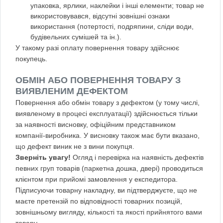
упаковка, ярлики, наклейки і інші елементи; товар не
використовувався, відсутні зовнішні ознаки
використання (потертості, подряпини, сліди води,
будівельних сумішей та ін.).
У такому разі оплату повернення товару здійснює
покупець.
ОБМІН АБО ПОВЕРНЕННЯ ТОВАРУ З
ВИЯВЛЕНИМ ДЕФЕКТОМ
Повернення або обмін товару з дефектом (у тому числі,
виявленому в процесі експлуатації) здійснюється тільки
за наявності висновку, офіційним представником
компанії-виробника. У висновку також має бути вказано,
що дефект виник не з вини покупця.
Зверніть увагу!
Огляд і перевірка на наявність дефектів
певних груп товарів (паркетна дошка, двері) проводиться
клієнтом при прийомі замовлення у експедитора.
Підписуючи товарну накладну, ви підтверджуєте, що не
маєте претензій по відповідності товарних позицій,
зовнішньому вигляду, кількості та якості прийнятого вами
товару.