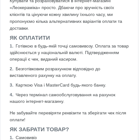
Купувати та розраховуватися в інтернет-магазині
«Леокераміка» просто. Дбаючи про зручність своїх
клієнтів та цінуючи кожну хвилину їхнього часу, ми
пропонуємо кілька альтернативних варіантів оплати та
доставки.
ЯК ОПЛАТИТИ
Готівкою в будь-якій точці самовивозу. Оплата за товар
здійснюється у національній валюті. Підтвердженням
операції є чек, виданий касиром.
Безготівковим розрахунком відповідно до
виставленого рахунку на оплату.
Карткою Visa і MasterCard будь-якого банку.
Через термінал самообслуговування на рахунок
нашого інтернет-магазину.
Не забувайте перевіряти реквізити та зберігати чек після
оплати!
ЯК ЗАБРАТИ ТОВАР?
Самовивіз