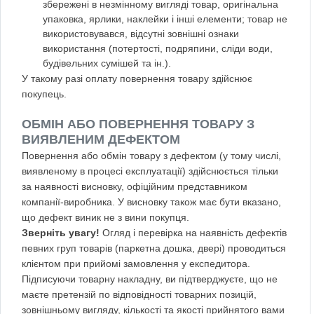
збережені в незмінному вигляді товар, оригінальна
упаковка, ярлики, наклейки і інші елементи; товар не
використовувався, відсутні зовнішні ознаки
використання (потертості, подряпини, сліди води,
будівельних сумішей та ін.).
У такому разі оплату повернення товару здійснює
покупець.
ОБМІН АБО ПОВЕРНЕННЯ ТОВАРУ З
ВИЯВЛЕНИМ ДЕФЕКТОМ
Повернення або обмін товару з дефектом (у тому числі,
виявленому в процесі експлуатації) здійснюється тільки
за наявності висновку, офіційним представником
компанії-виробника. У висновку також має бути вказано,
що дефект виник не з вини покупця.
Зверніть увагу!
Огляд і перевірка на наявність дефектів
певних груп товарів (паркетна дошка, двері) проводиться
клієнтом при прийомі замовлення у експедитора.
Підписуючи товарну накладну, ви підтверджуєте, що не
маєте претензій по відповідності товарних позицій,
зовнішньому вигляду, кількості та якості прийнятого вами