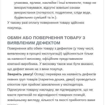
упаковка, ярлики, наклейки і інші елементи; товар не
використовувався, відсутні зовнішні ознаки
використання (потертості, подряпини, сліди води,
будівельних сумішей та ін.).
У такому разі оплату повернення товару здійснює
покупець.
ОБМІН АБО ПОВЕРНЕННЯ ТОВАРУ З
ВИЯВЛЕНИМ ДЕФЕКТОМ
Повернення або обмін товару з дефектом (у тому числі,
виявленому в процесі експлуатації) здійснюється тільки
за наявності висновку, офіційним представником
компанії-виробника. У висновку також має бути вказано,
що дефект виник не з вини покупця.
Зверніть увагу!
Огляд і перевірка на наявність дефектів
певних груп товарів (паркетна дошка, двері) проводиться
клієнтом при прийомі замовлення у експедитора.
Підписуючи товарну накладну, ви підтверджуєте, що не
маєте претензій по відповідності товарних позицій,
зовнішньому вигляду, кількості та якості прийнятого вами
товару.