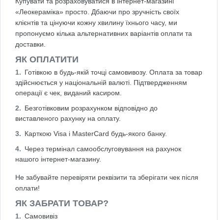
Купувати та розраховуватися в інтернет-магазині
«Леокераміка» просто. Дбаючи про зручність своїх
клієнтів та цінуючи кожну хвилину їхнього часу, ми
пропонуємо кілька альтернативних варіантів оплати та
доставки.
ЯК ОПЛАТИТИ
Готівкою в будь-якій точці самовивозу. Оплата за товар
здійснюється у національній валюті. Підтвердженням
операції є чек, виданий касиром.
Безготівковим розрахунком відповідно до
виставленого рахунку на оплату.
Карткою Visa і MasterCard будь-якого банку.
Через термінал самообслуговування на рахунок
нашого інтернет-магазину.
Не забувайте перевіряти реквізити та зберігати чек після
оплати!
ЯК ЗАБРАТИ ТОВАР?
Самовивіз