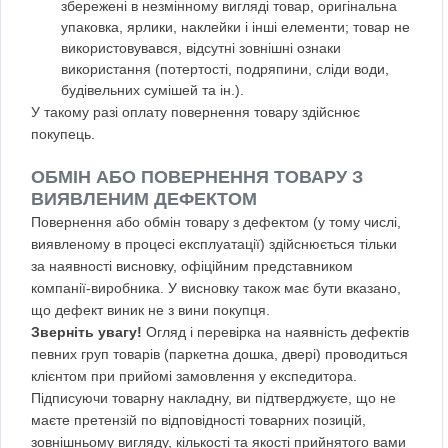
збережені в незмінному вигляді товар, оригінальна
упаковка, ярлики, наклейки і інші елементи; товар не
використовувався, відсутні зовнішні ознаки
використання (потертості, подряпини, сліди води,
будівельних сумішей та ін.).
У такому разі оплату повернення товару здійснює
покупець.
ОБМІН АБО ПОВЕРНЕННЯ ТОВАРУ З
ВИЯВЛЕНИМ ДЕФЕКТОМ
Повернення або обмін товару з дефектом (у тому числі,
виявленому в процесі експлуатації) здійснюється тільки
за наявності висновку, офіційним представником
компанії-виробника. У висновку також має бути вказано,
що дефект виник не з вини покупця.
Зверніть увагу!
Огляд і перевірка на наявність дефектів
певних груп товарів (паркетна дошка, двері) проводиться
клієнтом при прийомі замовлення у експедитора.
Підписуючи товарну накладну, ви підтверджуєте, що не
маєте претензій по відповідності товарних позицій,
зовнішньому вигляду, кількості та якості прийнятого вами