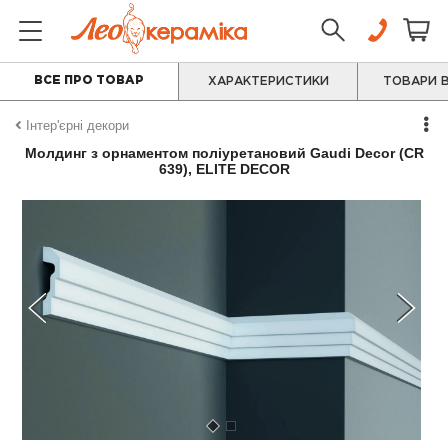
ВСЕ ПРО ТОВАР
ХАРАКТЕРИСТИКИ
ТОВАРИ В
Інтер'єрні декори
Молдинг з орнаментом поліуретановий Gaudi Decor (CR
639), ELITE DECOR