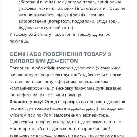
збережені в незмінному вигляді товар, оригінальна
упаковка, ярлики, наклейки і інші елементи; товар не
використовувався, відсутні зовнішні ознаки
використання (потертості, подряпини, сліди води,
будівельних сумішей та ін.).
У такому разі оплату повернення товару здійснює
покупець.
ОБМІН АБО ПОВЕРНЕННЯ ТОВАРУ З
ВИЯВЛЕНИМ ДЕФЕКТОМ
Повернення або обмін товару з дефектом (у тому числі,
виявленому в процесі експлуатації) здійснюється тільки
за наявності висновку, офіційним представником
компанії-виробника. У висновку також має бути вказано,
що дефект виник не з вини покупця.
Зверніть увагу!
Огляд і перевірка на наявність дефектів
певних груп товарів (паркетна дошка, двері) проводиться
клієнтом при прийомі замовлення у експедитора.
Підписуючи товарну накладну, ви підтверджуєте, що не
маєте претензій по відповідності товарних позицій,
зовнішньому вигляду, кількості та якості прийнятого вами