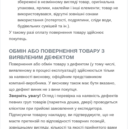
збережені в незмінному вигляді товар, оригінальна
упаковка, ярлики, наклейки і інші елементи; товар не
використовувався, відсутні зовнішні ознаки
використання (потертості, подряпини, сліди води,
будівельних сумішей та ін.).
У такому разі оплату повернення товару здійснює
покупець.
ОБМІН АБО ПОВЕРНЕННЯ ТОВАРУ З
ВИЯВЛЕНИМ ДЕФЕКТОМ
Повернення або обмін товару з дефектом (у тому числі,
виявленому в процесі експлуатації) здійснюється тільки
за наявності висновку, офіційним представником
компанії-виробника. У висновку також має бути вказано,
що дефект виник не з вини покупця.
Зверніть увагу!
Огляд і перевірка на наявність дефектів
певних груп товарів (паркетна дошка, двері) проводиться
клієнтом при прийомі замовлення у експедитора.
Підписуючи товарну накладну, ви підтверджуєте, що не
маєте претензій по відповідності товарних позицій,
зовнішньому вигляду, кількості та якості прийнятого вами